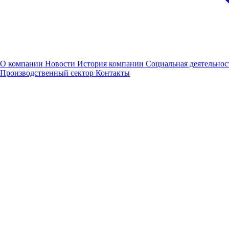
Завод "Труд" посетили председатель Законодательного
собрания Нижегородской области Евгений Люлин и министр
промышленности, торговли и предпринимательства
Нижегородской области Максим Черкасов.
29.03.2023
Новости
О компании
Новости
История компании
Социальная деятельнос
Производственный сектор
Контакты