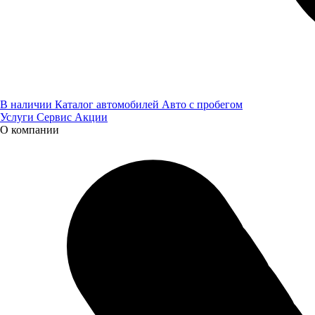
Оставьте нам контактные данные и наш менеджер свяжется с
вами
В наличии
Каталог автомобилей
Авто с пробегом
Я даю
согласие
на обработку своих персональных данных
Услуги
Сервис
Акции
О компании
Я даю
согласие
на направление рекламно-
информационных сообщений
Заказать звонок
Заявка оставлена