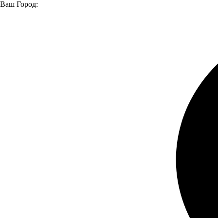
Ваш Город:
Главная страница
О компании
Новости
"ЛУИДОР" ПРИНЯЛ УЧАСТИЕ ВО ВСЕРОССИЙСКОЙ
АКЦИИ "ЁЛКА ЖЕЛАНИЙ"
"ЛУИДОР" ПРИНЯЛ УЧАСТИЕ ВО
ВСЕРОССИЙСКОЙ АКЦИИ "ЁЛКА
ЖЕЛАНИЙ"
28.12.2024