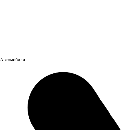
8 (800) 2002 402
Обратный звонок
Написать письмо
Наши соц. сети:
Автомобили
Новые автомобили в наличии
Каталог автомобилей
Авто с пробегом
О компании
О компании
Новости
Автомобили
История компании
Контакты
Акции
Сервис
Политика конфиденциальности
Вся представленная на сайте информация носит
информационный характер и не является публичной офертой,
определяемой положениями ст. 437 (2) ГК РФ. Для получения
подробной информации обращайтесь в наши автосалоны.
Опубликованная на данном сайте информация может быть
изменена в любое время без предварительного уведомления.