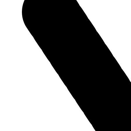
ЗАВОД "ТРУД" ПОСЕТИЛИ ЕВГЕНИЙ ЛЮЛИН И
МАКСИМ ЧЕРКАСОВ
Завод "Труд" посетили председатель Законодательного
собрания Нижегородской области Евгений Люлин и министр
промышленности, торговли и предпринимательства
Нижегородской области Максим Черкасов.
29.03.2023
Новости