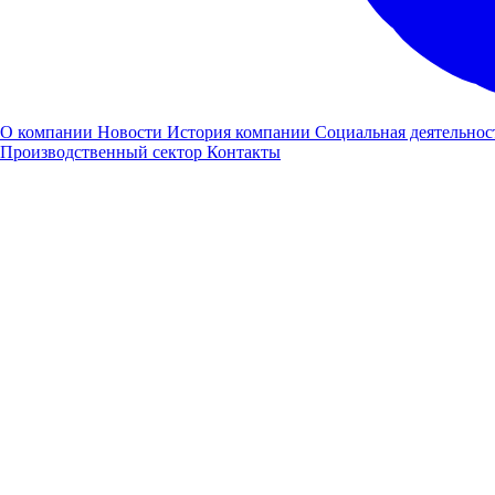
О компании
Новости
История компании
Социальная деятельнос
Производственный сектор
Контакты
Все участники мероприятия остались довольны полученными
эмоциями и впечатлениями. Компания Луидор
продемонстрировала свою экспертизу в области производства
коммерческой техники и микроавтобусов на базе автомобилей
ГАЗ, что создало благоприятное впечатление у клиентов.
Эффектное завершение мероприятия подтвердило репутацию
компании «Луидор» как заботливого и профессионального
партнера в сфере реализации и обслуживания коммерческой
техники.