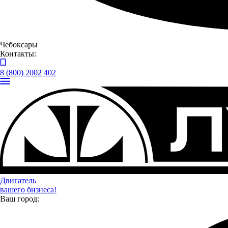
Чебоксары
Контакты:
Презентация была организована в формате фуршета, где
8 (800) 2002 402
клиенты могли познакомиться и пообщаться с
представителями компании, обсудить возможности
производства спецтехники и микроавтобусов на базе
автомобилей ГАЗ для задач их бизнеса. Специалисты ГК
«Луидор» рассказали о новых разработках и технологиях,
используемых в производстве, представили варианты
возможных доработок на базе автомобиля «Соболь NN».
Двигатель
вашего бизнеса!
Ваш город: