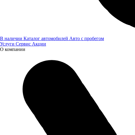
В наличии
Каталог автомобилей
Авто с пробегом
Услуги
Сервис
Акции
О компании
ДЕНЬ КЛИЕНТА И ПОСТАВЩИКА ПАО "КАМАЗ"
ГК "Луидор" приняла участие в Дне клиента и поставщика
ПАО "КАМАЗ" в Нижнем Новгороде.