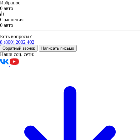
Избраное
0 авто
ГК "ЛУИДОР" ПРОДОЛЖАЕТ РАБОТУ ПО
Сравнения
ЛОКАЛИЗАЦИИ АВТОКОМПОНЕНТНОЙ БАЗЫ
0 авто
Заместитель министра промышленности и торговли России
Альберт Каримов ознакомился с процессом доработки
Есть вопросы?
автомобилей и производства автокомпонентов на мощностях
8 (800) 2002 402
ГК "Луидор".
Обратный звонок
Написать письмо
Наши соц. сети:
02.06.2023
Все новости