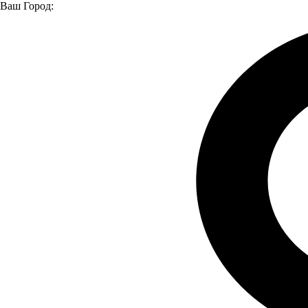
Ваш Город:
Главная страница
О компании
Новости
Презентация микроавтобуса «Соболь NN» в «Луидор»
Презентация микроавтобуса «Соболь
NN» в «Луидор»
27.03.2023
24 марта 2023 года в автоцентре ГАЗ «Луидор» г. Нижний
Новгород прошло закрытое мероприятие для клиентов,
посвященное модели «Соболь NN». На мероприятии был
представлен микроавтобус на базе фургона «Соболь НН»
собственной доработки.