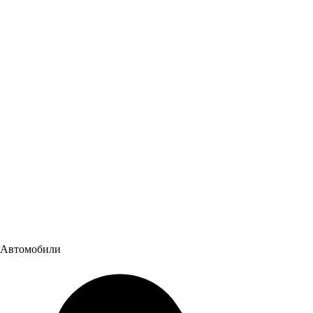
Больше фото на нашей страничке в группе в VK
Читайте также:
Новости
Автомобили