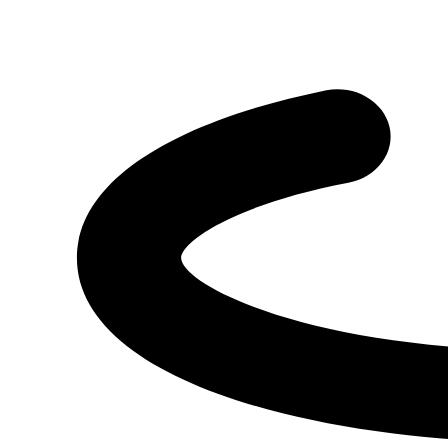
Присутствующие на мероприятии клиенты не остались без
внимания: в программе мероприятия была предусмотрена
развлекательная программа, включающая викторину "Квиз".
Все участники были призваны продемонстрировать свои
знания об автомобилях марки ГАЗ, и получить интересные
подарки и памятные сувениры. Самым ярким моментом
мероприятия стало представление микроавтобуса на базе
"Соболя NN" доработки ПКФ «Луидор», который получил
блестящие отзывы от присутствующих. Микроавтобус на 8
мест "Соболь NN" является превосходным выбором для
предприятий и частных лиц, которым необходим комфортный
автомобиль для перевозки пассажиров на любые расстояния
как в коммерческих, так и личных целях.