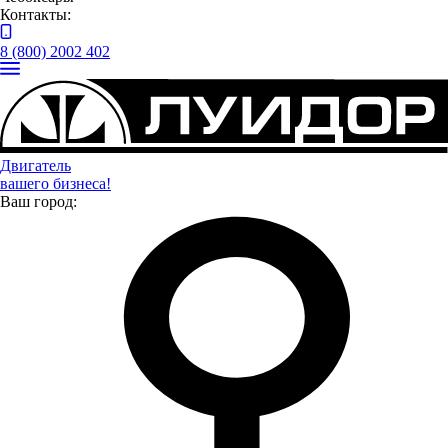
Контакты:
- высококлассные специалисты
8 (800) 2002 402
*
Скидка до 20% предоставляется только в выходные и
праздничные дни.
Разница скидки варьируется в зависимости
от региона и сервисной станции.
Подробную информацию
уточняйте у менеджеров СТО «Луидор».
Двигатель
вашего бизнеса!
Ваш город:
Возникли вопросы?
Не нашли нужной информации? Оставьте свой
номер, наши менеджеры свяжутся, ответят на
вопросы и расскажут о предложениях.
Я даю
согласие
на обработку своих персональных данных
Я даю
согласие
на направление рекламно-
информационных сообщений
Отправить