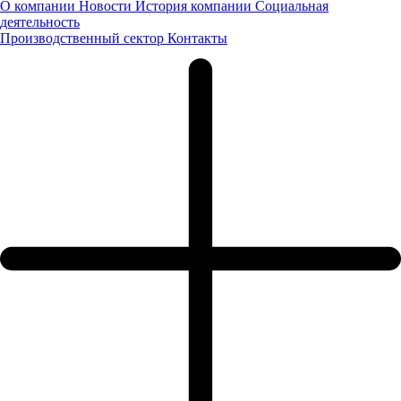
О компании
Новости
История компании
Социальная
деятельность
Производственный сектор
Контакты
Оставьте нам контактные данные и наш менеджер свяжется с
вами
Я даю
согласие
на обработку своих персональных данных
Я даю
согласие
на направление рекламно-
информационных сообщений
Заказать звонок
Заявка оставлена