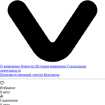
Мы уже начали обрабатывать обращение, в ближайшее время
наш менеджер свяжется с Вами.
Жду звонка
Написать письмо
О компании
Новости
История компании
Социальная
деятельность
Производственный сектор
Контакты
Избраное
0 авто
Сравнения
0 авто