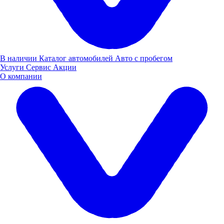
Сервис
Политика конфиденциальности
Вся представленная на сайте информация носит
информационный характер и не является публичной офертой,
определяемой положениями ст. 437 (2) ГК РФ. Для получения
В наличии
Каталог автомобилей
Авто с пробегом
подробной информации обращайтесь в наши автосалоны.
Услуги
Сервис
Акции
Опубликованная на данном сайте информация может быть
О компании
изменена в любое время без предварительного уведомления.
Заказать звонок