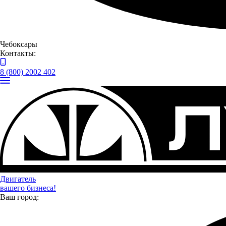
Чебоксары
Контакты:
8 (800) 2002 402
Для клиентов компании в КАМАЗ-Центр «АЗИМУТ» был
организован небольшой фуршет, вручены символичные
подарки, и проведена экскурсия для ознакомления с
предприятием. Так, сервисный центр оснащен 10 постами с
ямами до 16 метров, телескопическими подъемниками,
стендами для диагностики, оборудованием для ремонта
двигателей, коробок передач, редукторов, и других агрегатов
грузовых автомобилей.
Двигатель
вашего бизнеса!
Ваш город: