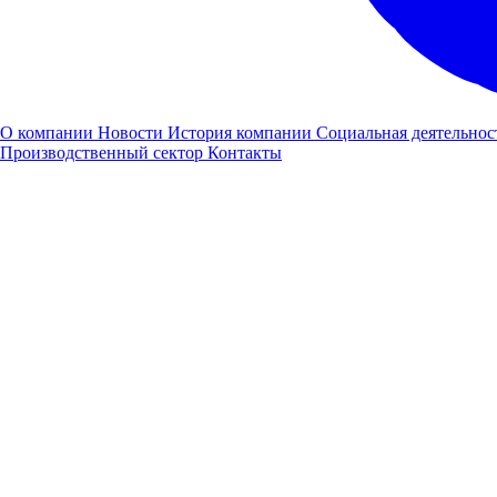
О компании
Новости
История компании
Социальная деятельнос
Производственный сектор
Контакты
"Луидор-Эксперт": открытие нового филиала в Санкт-
Петербурге!
21 января 2022 года в северной столице России - в Санкт-
Петербурге прошло официальное открытие нового, 8 филиала
компании Луидор-Эксперт.