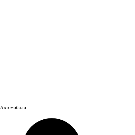
День защиты детей в Республиканской детской клинической
больнице Уфы.
Сотрудники компании ООО «Луидор-Уфа» посетили
Республиканскую детскую клиническую больницу в Уфе и
устроили юным пациентам праздник
02.06.2023
Все новости
Автомобили