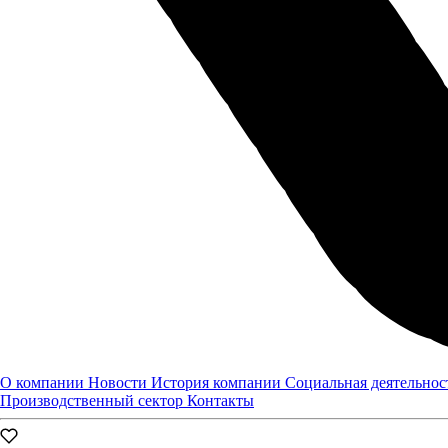
КАМАЗ-Центр АЗИМУТ изнутри!
7 апреля ГК «Луидор» провела для своих ключевых клиентов
презентацию нового сертифицированного сервисного центра
КАМАЗ в Тамбове.
08.04.2022
Мероприятия
О компании
Новости
История компании
Социальная деятельнос
Производственный сектор
Контакты