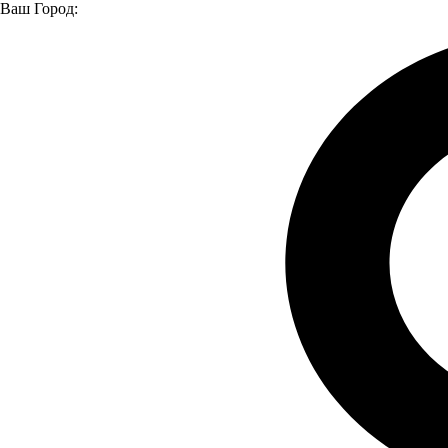
Ваш Город:
Главная страница
О компании
Новости
КАМАЗ-Центр АЗИМУТ изнутри!
КАМАЗ-Центр АЗИМУТ изнутри!
08.04.2022
7 апреля ГК «Луидор» провела для своих ключевых клиентов
презентацию нового сертифицированного сервисного центра
КАМАЗ в г.Тамбов, чтобы показать все мощности
предприятия, оборудование, техническое оснащение и
возможности по обслуживанию грузовой и прицепной
техники.