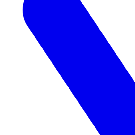
КАМАЗ-Центр АЗИМУТ изнутри!
7 апреля ГК «Луидор» провела для своих ключевых клиентов
презентацию нового сертифицированного сервисного центра
КАМАЗ в Тамбове.
08.04.2022
Мероприятия