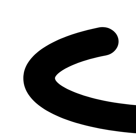
Новый техцентр отвечает всем требованиям ПАО «КАМАЗ»
и осуществляет весь комплекс услуг по гарантийному и
постгарантийному ремонту, обслуживанию, диагностике,
продаже запчастей грузовой техники КАМАЗ. По итогу
мероприятия клиенты высоко оценили новый техцентр
«Азимут», познакомились с сотрудниками сервисной
станции, смогли обсудить текущие вопросы и проблемы по
обслуживанию своих автопарков. КАМАЗ-Центр «Азимут»
предлагает свои услуги не только юридическим, но и
физическим лицам, работает с государственными и
муниципальными предприятиями, и приглашает к
сотрудничеству предприятия и собственников коммерческой
техники региона. ГК «Луидор» - это бесспорное качество
оказываемых услуг и удовлетворение всех потребностей
клиентов.